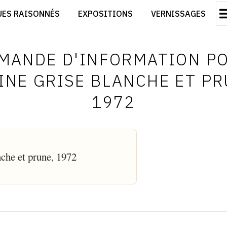
CRÉER SON SITE ARTISTE
UES RAISONNÉS
EXPOSITIONS
VERNISSAGES
CRÉER SON CATALOGUE D'EXPO
RT
PUBLIER SES EXPOSITIONS
ES
DEVENIR CONTRIBUTEUR
MANDE D'INFORMATION P
INE GRISE BLANCHE ET PR
1972
nche et prune, 1972