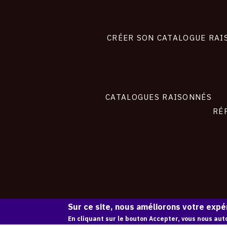
Footer
liens
site
CRÉER SON CATALOGUE RAI
CATALOGUES RAISONNÉS
RÉ
Sur ce site, nous améliorons votre expér
En cliquant sur le bouton Accepter, vous nous auto