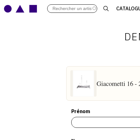
LES VERNISSAGES
CATALOG
ARCHIVES DES EXPOSITIONS
ACTUALITÉS DU MONDE DE L'A
LIBRAIRIE : LIVRES & CATALOGU
DE
LEXIQUE ARTISTIQUE
Giacometti 16 -
Prénom