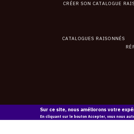
site
CRÉER SON CATALOGUE RAI
CATALOGUES RAISONNÉS
RÉ
Sur ce site, nous améliorons votre expér
En cliquant sur le bouton Accepter, vous nous auto