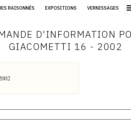
CRÉER SON SITE ARTISTE
UES RAISONNÉS
EXPOSITIONS
VERNISSAGES
CRÉER SON CATALOGUE D'EXPO
RT
PUBLIER SES EXPOSITIONS
ES
DEVENIR CONTRIBUTEUR
MANDE D'INFORMATION P
GIACOMETTI 16 - 2002
 2002