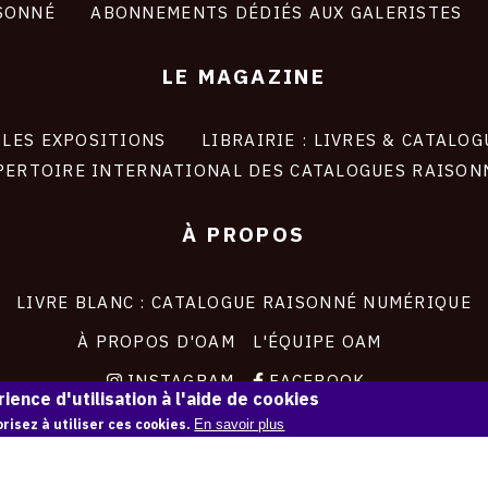
SONNÉ
ABONNEMENTS DÉDIÉS AUX GALERISTES
LE MAGAZINE
LES EXPOSITIONS
LIBRAIRIE : LIVRES & CATALOG
PERTOIRE INTERNATIONAL DES CATALOGUES RAISON
À PROPOS
LIVRE BLANC : CATALOGUE RAISONNÉ NUMÉRIQUE
À PROPOS D'OAM
L'ÉQUIPE OAM
INSTAGRAM
FACEBOOK
ience d'utilisation à l'aide de cookies
CGU
CGV
risez à utiliser ces cookies.
En savoir plus