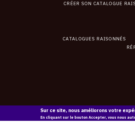
site
CRÉER SON CATALOGUE RAI
CATALOGUES RAISONNÉS
RÉ
Sur ce site, nous améliorons votre expér
En cliquant sur le bouton Accepter, vous nous auto