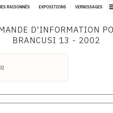
CRÉER SON SITE ARTISTE
UES RAISONNÉS
EXPOSITIONS
VERNISSAGES
CRÉER SON CATALOGUE D'EXPO
RT
PUBLIER SES EXPOSITIONS
ES
DEVENIR CONTRIBUTEUR
MANDE D'INFORMATION P
BRANCUSI 13 - 2002
02