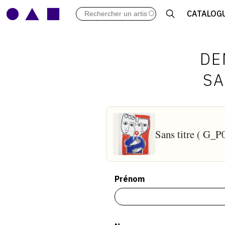
LES VERNISSAGES
CATALOG
ARCHIVES DES EXPOSITIONS
ACTUALITÉS DU MONDE DE L'A
LIBRAIRIE : LIVRES & CATALOGU
DE
LEXIQUE ARTISTIQUE
SA
Sans titre ( G_
Prénom