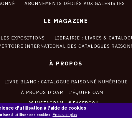
SONNÉ
ABONNEMENTS DÉDIÉS AUX GALERISTES
LE MAGAZINE
LES EXPOSITIONS
LIBRAIRIE : LIVRES & CATALOG
PERTOIRE INTERNATIONAL DES CATALOGUES RAISON
À PROPOS
LIVRE BLANC : CATALOGUE RAISONNÉ NUMÉRIQUE
À PROPOS D'OAM
L'ÉQUIPE OAM
INSTAGRAM
FACEBOOK
ience d'utilisation à l'aide de cookies
CGU
CGV
risez à utiliser ces cookies.
En savoir plus