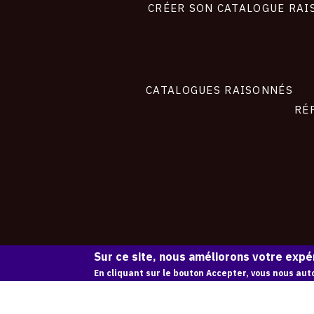
site
CRÉER SON CATALOGUE RAI
CATALOGUES RAISONNÉS
RÉ
Sur ce site, nous améliorons votre expér
En cliquant sur le bouton Accepter, vous nous auto