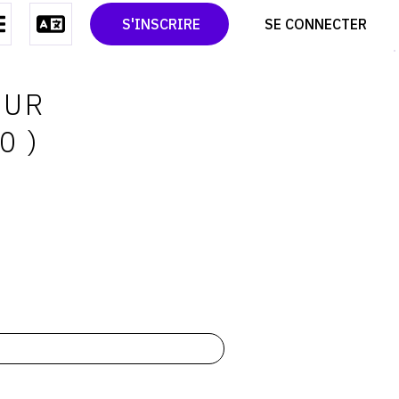
CONTACT
TWITTER
S'INSCRIRE
SE CONNECTER
CGU
PINTEREST
CGV
OUR
0 )