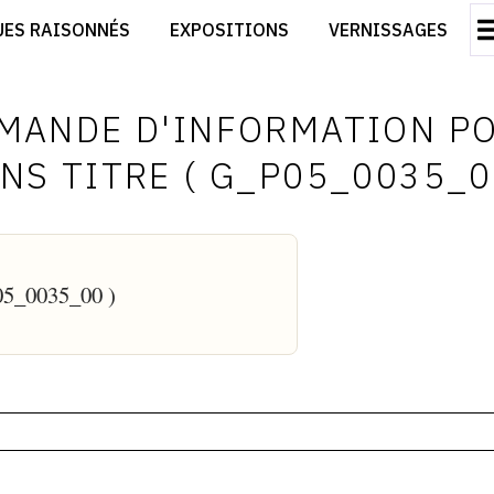
CRÉER SON SITE ARTISTE
UES RAISONNÉS
EXPOSITIONS
VERNISSAGES
CRÉER SON CATALOGUE D'EXPO
RT
PUBLIER SES EXPOSITIONS
ES
DEVENIR CONTRIBUTEUR
MANDE D'INFORMATION P
NS TITRE ( G_P05_0035_0
P05_0035_00 )