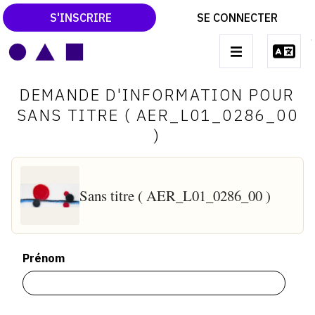
S'INSCRIRE
SE CONNECTER
LE MAGAZINE
Main
DEMANDE D'INFORMATION POUR
navigation
CATALOGUES RAISONNÉS
SANS TITRE ( AER_L01_0286_00
)
LES EXPOSITIONS
LES VERNISSAGES
ARCHIVES DES EXPOSITIONS
Sans titre ( AER_L01_0286_00 )
ACTUALITÉS DU MONDE DE L'ART
LIBRAIRIE : LIVRES & CATALOGUES
Prénom
LEXIQUE ARTISTIQUE