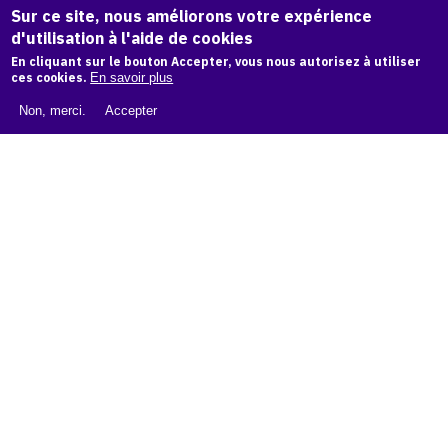
Sur ce site, nous améliorons votre expérience
d'utilisation à l'aide de cookies
LIVRE BLANC : CATALOGUE RAISONNÉ NUMÉRIQUE
En cliquant sur le bouton Accepter, vous nous autorisez à utiliser
ces cookies.
En savoir plus
À PROPOS D'OAM
Non, merci.
Accepter
L'ÉQUIPE OAM
INSTAGRAM
FACEBOOK
CGU
CGV
contact
Contact
La plateforme de référence pour créer,
conserver et promouvoir l'Histoire de l'Art.