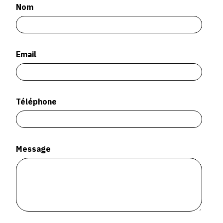
SERVICES
Nom
CRÉER SON CATALOGUE RAISONNÉ
Email
ABONNEMENTS DÉDIÉS AUX GALERISTES
CRÉER SON SITE ARTISTE
CRÉER SON CATALOGUE D'EXPO
Téléphone
PUBLIER SES EXPOSITIONS
DEVENIR CONTRIBUTEUR
Message
À PROPOS
L'ÉQUIPE OAM
À PROPOS D'OAM