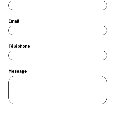
SERVICES
CRÉER SON CATALOGUE RAISONNÉ
Email
ABONNEMENTS DÉDIÉS AUX GALERISTES
CRÉER SON SITE ARTISTE
Téléphone
CRÉER SON CATALOGUE D'EXPO
PUBLIER SES EXPOSITIONS
DEVENIR CONTRIBUTEUR
Message
À PROPOS
L'ÉQUIPE OAM
À PROPOS D'OAM