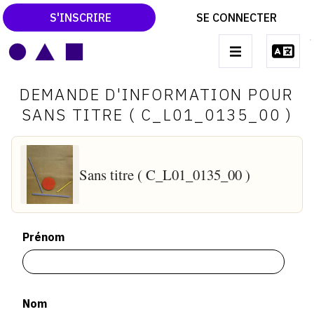
S'INSCRIRE
SE CONNECTER
LE MAGAZINE
Main
DEMANDE D'INFORMATION POUR
navigation
CATALOGUES RAISONNÉS
SANS TITRE ( C_L01_0135_00 )
LES EXPOSITIONS
LES VERNISSAGES
Sans titre ( C_L01_0135_00 )
ARCHIVES DES EXPOSITIONS
ACTUALITÉS DU MONDE DE L'ART
Prénom
LIBRAIRIE : LIVRES & CATALOGUES
LEXIQUE ARTISTIQUE
Nom