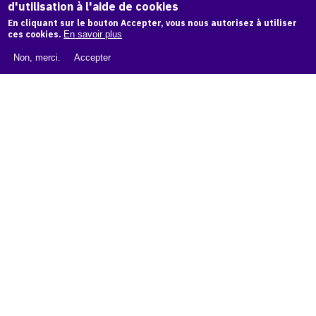
d'utilisation à l'aide de cookies
LIVRE BLANC : CATALOGUE RAISONNÉ NUMÉRIQUE
En cliquant sur le bouton Accepter, vous nous autorisez à utiliser
À PROPOS D'OAM
ces cookies.
En savoir plus
L'ÉQUIPE OAM
Non, merci.
Accepter
INSTAGRAM
FACEBOOK
CGU
CGV
contact
Contact
La plateforme de référence pour créer,
conserver et promouvoir l'Histoire de l'Art.
Des catalogues raisonnés aux archives
d'expositions.