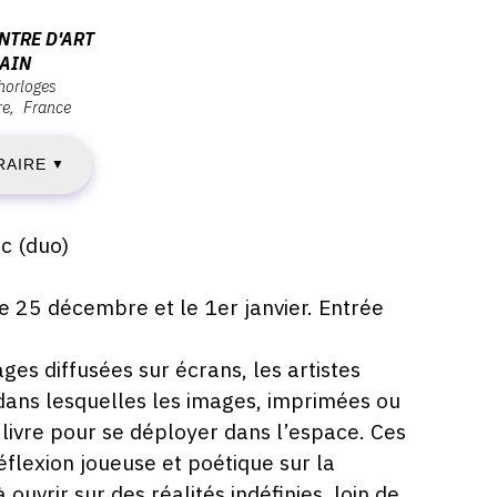
AMEDI
NTRE D'ART
AIN
'horloges
6
re
France
CTOBRE
RAIRE
▼
019
c (duo)
IMANCHE
 25 décembre et le 1er janvier. Entrée
2
ges diffusées sur écrans, les artistes
dans lesquelles les images, imprimées ou
ANVIER
livre pour se déployer dans l’espace. Ces
flexion joueuse et poétique sur la
020
 ouvrir sur des réalités indéfinies, loin de