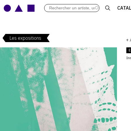
LES VERNISSAGES
CATA
ARCHIVES DES EXPOSITIONS
ACTUALITÉS DU MONDE DE L'A
LIBRAIRIE : LIVRES & CATALOGU
Les expositions
LEXIQUE ARTISTIQUE
+
E
Ins
V
: