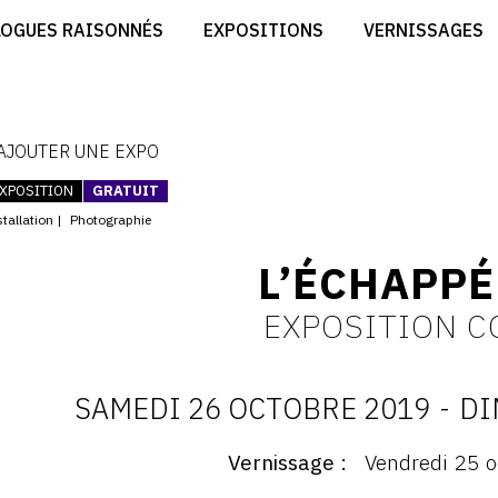
CRÉER SON SITE ARTISTE
LOGUES RAISONNÉS
EXPOSITIONS
VERNISSAGES
CRÉER SON CATALOGUE D'EXPO
RT
PUBLIER SES EXPOSITIONS
ES
DEVENIR CONTRIBUTEUR
 AJOUTER UNE EXPO
XPOSITION
GRATUIT
tallation
Photographie
L’ÉCHAPPÉ
EXPOSITION C
SAMEDI 26 OCTOBRE 2019
-
DI
D
Vernissage
Vendredi 25 o
ernissage
: