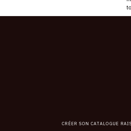
t
CONNEXION
Footer
liens
site
CRÉER SON CATALOGUE RAI