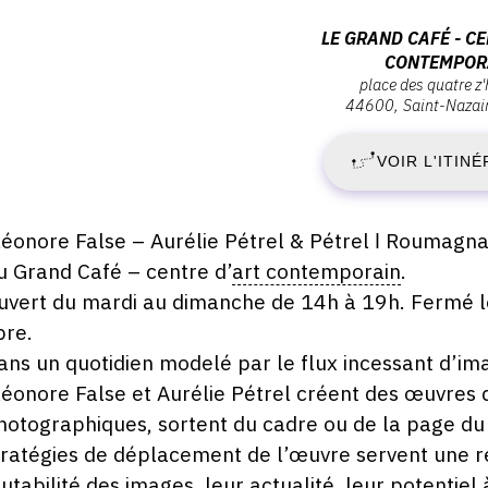
ernissage
S
Adresse
LE GRAND CAFÉ - CE
endredi
CONTEMPOR
:
5
place des quatre z
2
Le
ctobre
44600
Saint-Nazai
019
Grand
O
Café
VOIR L'ITINÉ
9:30
-
2
Centre
d'art
escription,
léonore False – Aurélie Pétrel & Pétrel ǀ Roumagna
-
contemporain,
raires...
u Grand Café – centre d’
art contemporain
.
Place
D
uvert du mardi au dimanche de 14h à 19h. Fermé le
des
bre.
Quatre
1
ans un quotidien modelé par le flux incessant d’ima
z'Horloges,
léonore False et Aurélie Pétrel créent des œuvres 
44600
J
Saint-
hotographiques, sortent du cadre ou de la page du 
Nazaire
tratégies de déplacement de l’œuvre servent une ré
2
utabilité des images, leur actualité, leur potentiel à