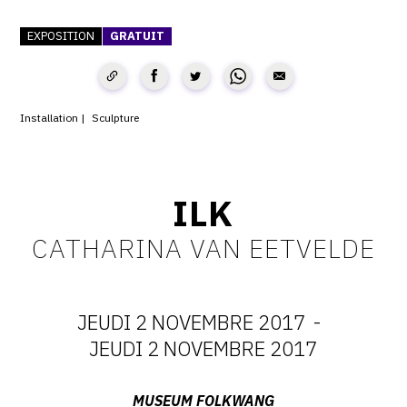
CONTACT
EXPOSITION
GRATUIT
CGU
CGV
Installation
Sculpture
SUIVEZ-NOUS
ILK
INSTAGRAM
CATHARINA VAN EETVELDE
FACEBOOK
TWITTER
JEUDI 2 NOVEMBRE 2017
-
PINTEREST
DATES
JEUDI 2 NOVEMBRE 2017
:
Adresse
MUSEUM FOLKWANG