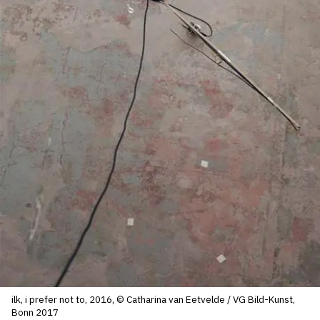
SERVICES
CRÉER SON CATALOGUE RAISONNÉ
ABONNEMENTS DÉDIÉS AUX GALERISTES
CRÉER SON SITE ARTISTE
CRÉER SON CATALOGUE D'EXPO
PUBLIER SES EXPOSITIONS
DEVENIR CONTRIBUTEUR
À PROPOS
L'ÉQUIPE OAM
ilk, i prefer not to, 2016, © Catharina van Eetvelde / VG Bild-Kunst,
À PROPOS D'OAM
Bonn 2017