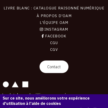
LIVRE BLANC : CATALOGUE RAISONNÉ NUMÉRIQUE
À PROPOS D'OAM
L'ÉQUIPE OAM
INSTAGRAM
FACEBOOK
CGU
CGV
contact
Contact
La plateforme de référence pour créer,
Sur ce site, nous améliorons votre expérience
conserver et promouvoir l'Histoire de l'Art.
d'utilisation à l'aide de cookies
Des catalogues raisonnés aux archives