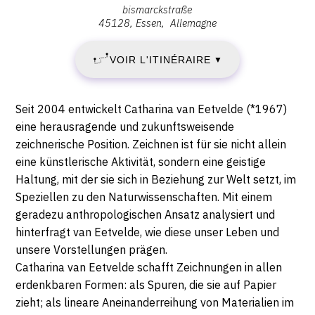
bismarckstraße
JEUDI
:
45128
Essen
Allemagne
Museum
2
Folkwang,
VOIR L'ITINÉRAIRE
▼
Bismarckstraße,
NOVEMBRE
45128
Essen
2017
Description,
Seit 2004 entwickelt Catharina van Eetvelde (*1967)
horaires...
eine herausragende und zukunftsweisende
-
zeichnerische Position. Zeichnen ist für sie nicht allein
eine künstlerische Aktivität, sondern eine geistige
JEUDI
Haltung, mit der sie sich in Beziehung zur Welt setzt, im
2
Speziellen zu den Naturwissenschaften. Mit einem
geradezu anthropologischen Ansatz analysiert und
NOVEMBRE
hinterfragt van Eetvelde, wie diese unser Leben und
unsere Vorstellungen prägen.
2017
Catharina van Eetvelde schafft Zeichnungen in allen
erdenkbaren Formen: als Spuren, die sie auf Papier
zieht; als lineare Aneinanderreihung von Materialien im