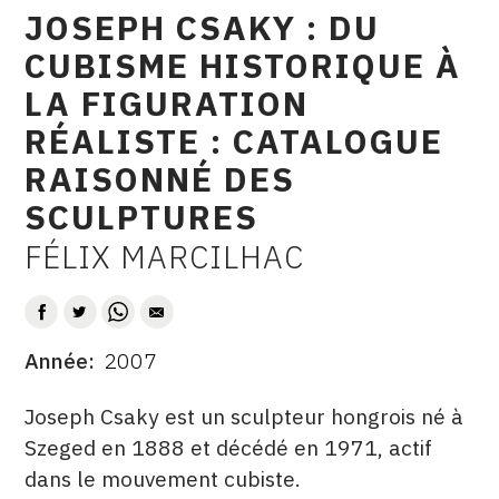
JOSEPH CSAKY : DU
raisonné
CONTACT
CUBISME HISTORIQUE À
CGU
LA FIGURATION
CGV
RÉALISTE : CATALOGUE
RAISONNÉ DES
SUIVEZ-NOUS
SCULPTURES
FÉLIX MARCILHAC
AUTEUR
INSTAGRAM
FACEBOOK
TWITTER
Année
2007
DATE
PINTEREST
DESCRITPTION
Joseph Csaky est un sculpteur hongrois né à
Szeged en 1888 et décédé en 1971, actif
dans le mouvement cubiste.