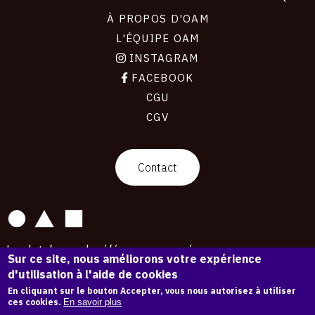
À PROPOS D'OAM
L'ÉQUIPE OAM
INSTAGRAM
FACEBOOK
CGU
CGV
contact
Contact
La plateforme de référence pour créer,
Sur ce site, nous améliorons votre expérience
conserver et promouvoir l'Histoire de l'Art.
d'utilisation à l'aide de cookies
Des catalogues raisonnés aux archives
d'expositions.
En cliquant sur le bouton Accepter, vous nous autorisez à utiliser
ces cookies.
En savoir plus
43 254 œuvres d'art — 7 587 expositions