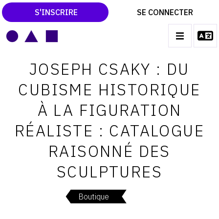
S'INSCRIRE
SE CONNECTER
LE MAGAZINE
Main
JOSEPH CSAKY : DU
navigation
CATALOGUES RAISONNÉS
CUBISME HISTORIQUE
LES EXPOSITIONS
À LA FIGURATION
LES VERNISSAGES
RÉALISTE : CATALOGUE
ARCHIVES DES EXPOSITIONS
RAISONNÉ DES
ACTUALITÉS DU MONDE DE L'ART
SCULPTURES
LIBRAIRIE : LIVRES & CATALOGUES
LEXIQUE ARTISTIQUE
Boutique