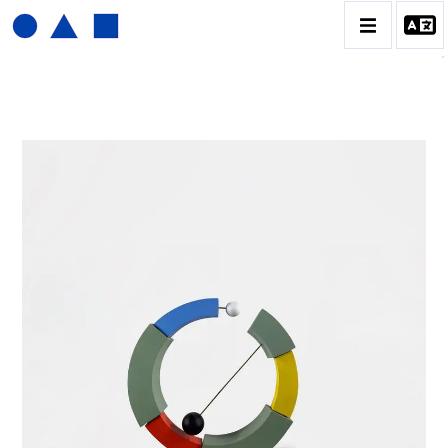
JOËL FROMENT
BIOGRAPHIE
CATALOGUE DES OEUVRES
CONTACT