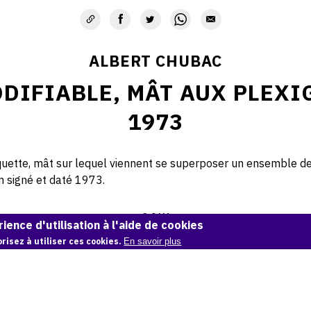
ALBERT CHUBAC
DIFIABLE, MÂT AUX PLEXI
1973
uette, mât sur lequel viennent se superposer un ensemble de
cm signé et daté 1973.
© OAM
ience d'utilisation à l'aide de cookies
risez à utiliser ces cookies.
En savoir plus
Demande d'information