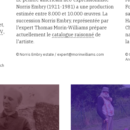
Norris Embry (1921-1981) a une production
Fo
estimée entre 8.000 et 10.000 œuvres. La
sa
succession Norris Embry, représentée par
Ha
t,
l'expert Thomas Morin-Williams prépare
C
.V
.,
actuellement le
catalogue raisonné
de
na
l'artiste.
la
© Norris Embry estate / expert@morinwilliams.com
© 
Ar
och