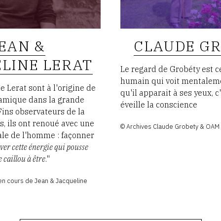
EAN &
CLAUDE G
LINE LERAT
Le regard de Grobéty est c
humain qui voit mentaleme
e Lerat sont à l'origine de
qu'il apparait à ses yeux, c
éramique dans la grande
éveille la conscience
 Fins observateurs de la
s, ils ont renoué avec une
© Archives Claude Grobety & OAM
ale de l'homme : façonner
ver cette énergie qui pousse
le caillou à être
."
en cours de Jean & Jacqueline