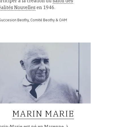
rticiper à la création du
salon des
alités Nouvelles
en 1946.
Succesion Beothy, Comité Beothy & OAM
MARIN MARIE
arin-Marie est né en Mayenne, à