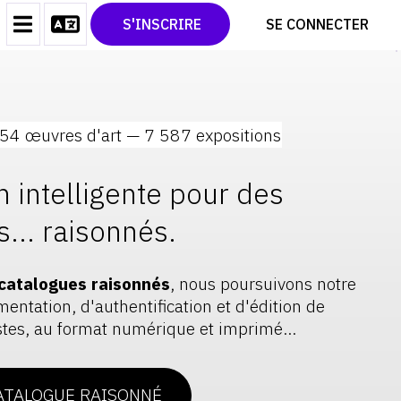
CONTACT
TWITTER
S'INSCRIRE
SE CONNECTER
CGU
PINTEREST
CGV
54 œuvres d'art — 7 587 expositions
'Art qui crée l'Histoire de
er une exposition à votre agenda (Apple, Google,
our calculer votre itinéraire.
e exposition aujourd'hui. Revivez celles d'hier
...
 ARCHIVEZ VOS EXPOSITIONS