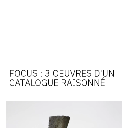
FOCUS : 3 OEUVRES D'UN
CATALOGUE RAISONNÉ
Achiam,
femme
enceinte
(basalte)