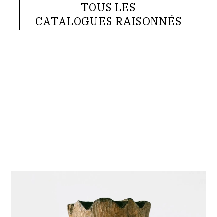
TOUS LES
CATALOGUES RAISONNÉS
Achiam,
roi
saül
(bois)