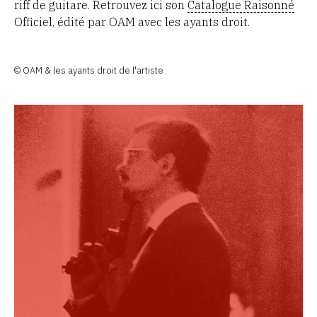
riff de guitare. Retrouvez ici son
Catalogue Raisonné
Officiel, édité par OAM avec les ayants droit.
© OAM & les ayants droit de l'artiste