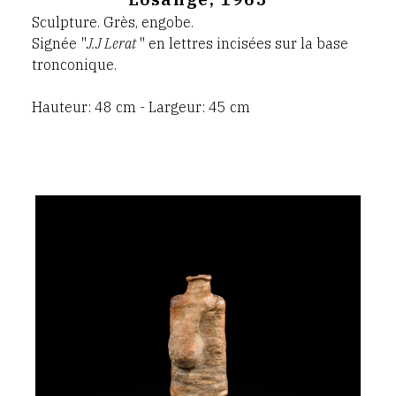
Sculpture. Grès, engobe.
Signée "
J.J Lerat
" en lettres incisées sur la base
tronconique.
Hauteur: 48 cm - Largeur: 45 cm
jean
lerat,
sein
pendant,
1979