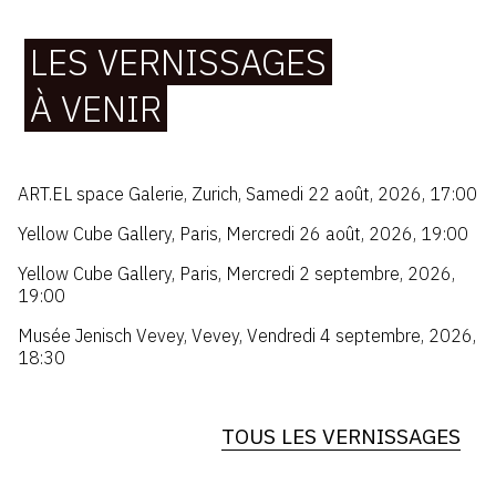
CONTACT
LES VERNISSAGES
CGU
À VENIR
CGV
ART.EL space Galerie
,
Zurich
,
Samedi 22 août, 2026, 17:00
SUIVEZ-NOUS
Yellow Cube Gallery
,
Paris
,
Mercredi 26 août, 2026, 19:00
INSTAGRAM
Yellow Cube Gallery
,
Paris
,
Mercredi 2 septembre, 2026,
19:00
FACEBOOK
Musée Jenisch Vevey
,
Vevey
,
Vendredi 4 septembre, 2026,
TWITTER
18:30
PINTEREST
TOUS LES VERNISSAGES