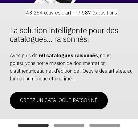
SERVICES
de
43 254 œuvres d'art — 7 587 expositions
l'Art
CRÉER SON CATALOGUE RAISONNÉ
La solution intelligente pour des
ABONNEMENTS DÉDIÉS AUX GALERISTES
catalogues... raisonnés.
CRÉER SON SITE ARTISTE
Avec plus de
60 catalogues raisonnés
, nous
CRÉER SON CATALOGUE D'EXPO
poursuivons notre mission de documentation,
PUBLIER SES EXPOSITIONS
d'authentification et d'édition de l'Oeuvre des artistes, au
format numérique et imprimé...
DEVENIR CONTRIBUTEUR
CRÉEZ UN CATALOGUE RAISONNÉ
À PROPOS
L'ÉQUIPE OAM
À PROPOS D'OAM