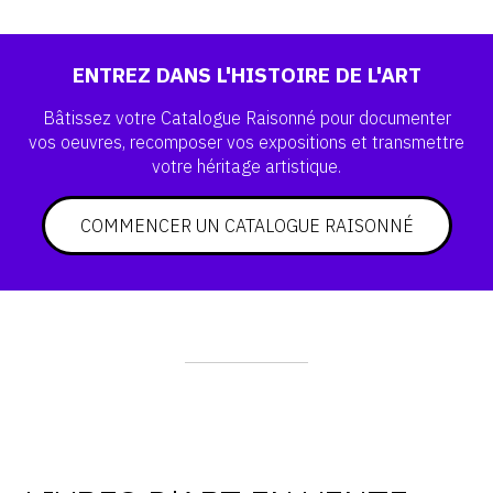
ENTREZ DANS L'HISTOIRE DE L'ART
Bâtissez votre Catalogue Raisonné pour documenter
vos
oeuvres, recomposer vos expositions et transmettre
votre
héritage artistique.
COMMENCER UN CATALOGUE RAISONNÉ